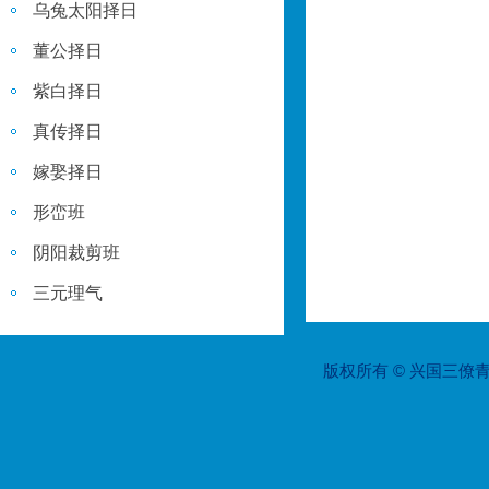
乌兔太阳择日
董公择日
紫白择日
真传择日
嫁娶择日
形峦班
阴阳裁剪班
三元理气
版权所有 © 兴国三